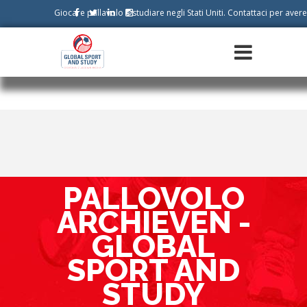
Giocare pallavolo e studiare negli Stati Uniti. Contattaci per aver
PALLOVOLO
ARCHIEVEN -
GLOBAL
SPORT AND
STUDY