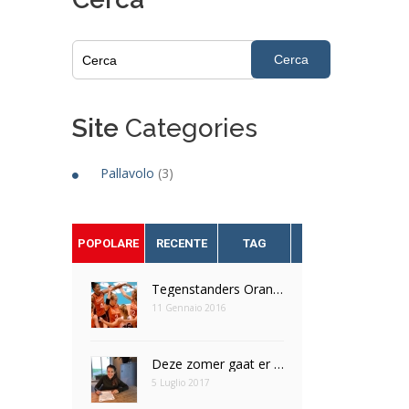
Site
Categories
Pallavolo
(3)
POPOLARE
RECENTE
TAG
Tegenstanders Oranje dames OKT Tokio bekend
11 Gennaio 2016
Deze zomer gaat er een droom in vervulling voor Nomi Veldt
5 Luglio 2017