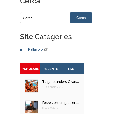
Cerca
Cerca
Site
Categories
Pallavolo
(3)
POPOLARE
RECENTE
TAG
Tegenstanders Oranje dames OKT Tokio bekend
11 Gennaio 2016
Deze zomer gaat er een droom in vervulling voor Nomi Veldt
5 Luglio 2017