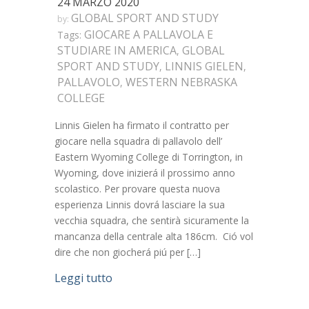
24 MARZO 2020
GLOBAL SPORT AND STUDY
by:
GIOCARE A PALLAVOLA E
Tags:
STUDIARE IN AMERICA
GLOBAL
,
SPORT AND STUDY
LINNIS GIELEN
,
,
PALLAVOLO
WESTERN NEBRASKA
,
COLLEGE
Linnis Gielen ha firmato il contratto per
giocare nella squadra di pallavolo dell’
Eastern Wyoming College di Torrington, in
Wyoming, dove inizierá il prossimo anno
scolastico. Per provare questa nuova
esperienza Linnis dovrá lasciare la sua
vecchia squadra, che sentirà sicuramente la
mancanza della centrale alta 186cm. Ció vol
dire che non giocherá piú per […]
Leggi tutto