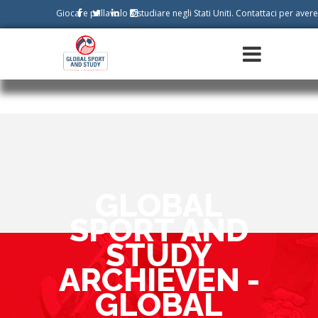
Giocare pallavolo e studiare negli Stati Uniti. Contattaci per aver
GLOBAL
SPORT AND
STUDY
ARCHIEVEN -
GLOBAL